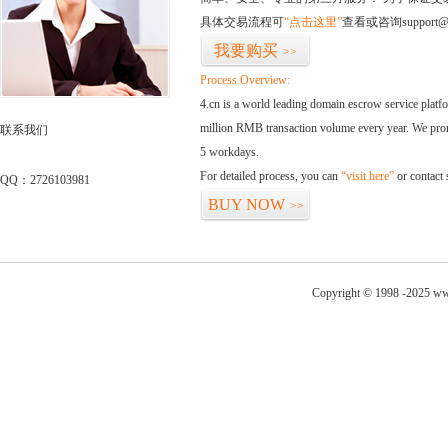
具体交易流程可
“点击这里”
查看或咨询support@
我要购买
>>
Process Overview:
4.cn is a world leading domain escrow service plat
million RMB transaction volume every year. We promi
联系我们
5 workdays.
For detailed process, you can
“visit here”
or contact
QQ：2726103981
BUY NOW
>>
Copyright © 1998 -2025 www