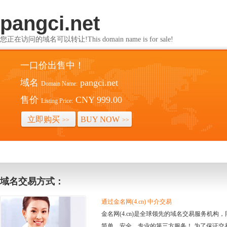
pangci.net
您正在访问的域名可以转让!This domain name is for sale!
一口价出售中！
域名
pangci.net
Domain Name:
售价
CNY 999.00
Listing Price:
立即购买
BUY NOW
>>
>>
域名交易方式：
通过金名网(4.cn) 中介交易
金名网(4.cn)是全球领先的域名交易服务机
简单、安全、专业的第三方服务！ 为了保证交